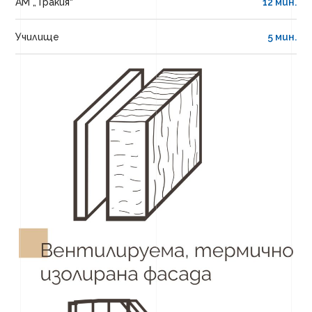
АМ „Тракия“
12 мин.
Училище
5 мин.